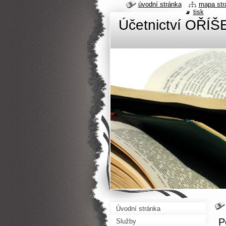
úvodní stránka
mapa str
tisk
Účetnictví OŘÍŠ
Úvodní stránka
P
Služby