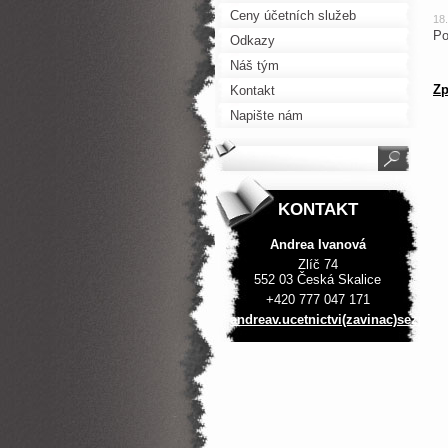
Ceny účetních služeb
18
Po
Odkazy
Náš tým
Zp
Kontakt
Napište nám
KONTAKT
Andrea Ivanová
Zlíč 74
552 03 Česká Skalice
+420 777 047 171
andreav.ucetnictvi(zavinac)seznam