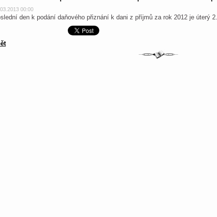
.03.2013 00:00
slední den k podání daňového přiznání k dani z příjmů za rok 2012 je úterý 2
ět
.cz